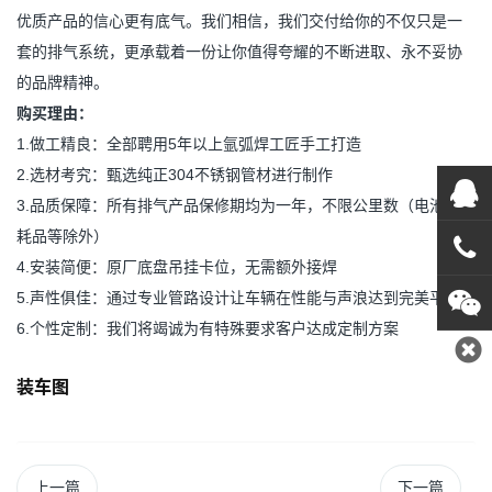
优质产品的信心更有底气。我们相信，我们交付给你的不仅只是一
套的排气系统，更承载着一份让你值得夸耀的不断进取、永不妥协
的品牌精神。
购买理由：
1.做工精良：全部聘用5年以上氩弧焊工匠手工打造
2.选材考究：甄选纯正304不锈钢管材进行制作
在线
3.品质保障：
所有排气产品保修期均为一年，不限公里数（
电池和损
耗品等除外
）
在
4.安装简便：原厂底盘吊挂卡位，无需额外接焊
5.声性俱佳：通过专业管路设计让车辆在性能与声浪达到完美平衡
咨询
6.个性定制：我们将竭诚为有特殊要求客户达成定制方案
0769
1382
装车图
上一篇
下一篇