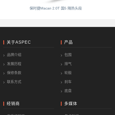
保时捷Macan 2.0T 国5 隔热头段
关于ASPEC
产品
品牌介绍
包围
发展历程
排气
保修条款
轮毂
联系方式
刹车
底盘
经销商
多媒体