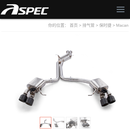
你的位置：
首页
>
排气管
>
保时捷
>
Macan