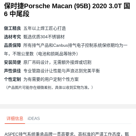
保时捷Porsche Macan (95B) 2020 3.0T 国
6 中尾段
做工精良
五年以上焊工匠心打造
选材考究
甄选优质304不锈钢材
品质保障
所有排气产品和
Canbus排气电子控制系统
保修期均为一
年，不限公里数（
电池和损耗品等除外
）
安装简便
原厂吊码设计，无需额外接焊或切割
声性俱佳
专业管路设计让性能与声浪达到完美平衡
个性定制
为有需要的用户定制个性方案
（产品图片可能存在细微差别，具体以收到实物为准。）
详细信息
iDEAS
ASPEC排气系统秉承品牌一贯高要求、高标准的严谨工作态度，甄