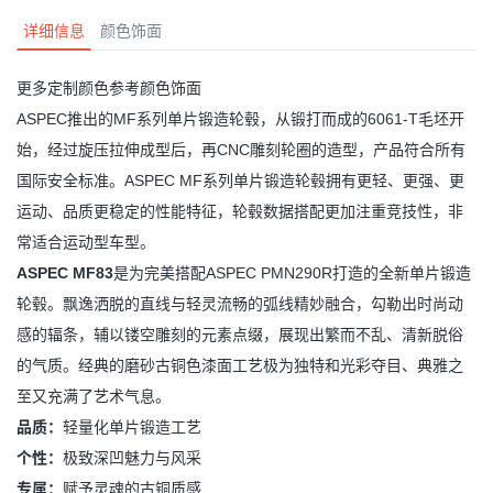
详细信息
颜色饰面
更多定制颜色参考颜色饰面
ASPEC推出的MF系列单片锻造轮毂，从锻打而成的6061-T毛坯开
始，经过旋压拉伸成型后，再CNC雕刻轮圈的造型，产品符合所有
国际安全标准。ASPEC MF系列单片锻造轮毂拥有更轻、更强、更
运动、品质更稳定的性能特征，轮毂数据搭配更加注重竞技性，非
常适合运动型车型。
ASPEC MF83
是为完美搭配ASPEC PMN290R打造的全新单片锻造
轮毂。飘逸洒脱的直线与轻灵流畅的弧线精妙融合，勾勒出时尚动
感的辐条，辅以镂空雕刻的元素点缀，展现出繁而不乱、清新脱俗
的气质。经典的磨砂古铜色漆面工艺极为独特和光彩夺目、典雅之
至又充满了艺术气息。
品质：
轻量化单片锻造工艺
个性：
极致深凹魅力与风采
专属：
赋予灵魂的古铜质感