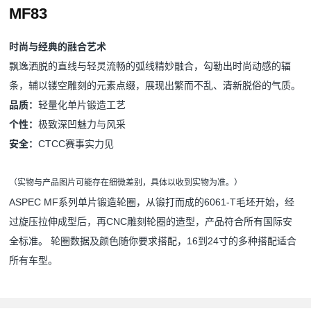
MF83
时尚与经典的融合艺术
飘逸洒脱的直线与轻灵流畅的弧线精妙融合，勾勒出时尚动感的辐
条，辅以镂空雕刻的元素点缀，展现出繁而不乱、清新脱俗的气质。
品质：
轻量化单片锻造工艺
个性：
极致深凹魅力与风采
安全：
CTCC赛事实力见
（实物与产品图片可能存在细微差别，具体以收到实物为准。）
ASPEC MF系列单片锻造轮圈，从锻打而成的6061-T毛坯开始，经
过旋压拉伸成型后，再CNC雕刻轮圈的造型，产品符合所有国际安
全标准。 轮圈数据及颜色随你要求搭配，16到24寸的多种搭配适合
所有车型。