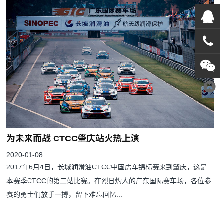
在线
在
咨询
0769
1382
为未来而战 CTCC肇庆站火热上演
2020-01-08
2017年6月4日，长城润滑油CTCC中国房车锦标赛来到肇庆，这是
本赛季CTCC的第二站比赛。在烈日灼人的广东国际赛车场，各位参
赛的勇士们放手一搏，留下难忘回忆...