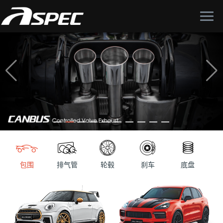
包围
排气管
轮毂
刹车
底盘