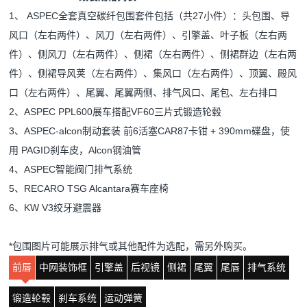
1、 ASPEC全套真空碳纤包围套件包括（共27小件）：头包围、导
风口（左右两件）、风刀（左右两件）、引擎盖、叶子板（左右两
件）、侧风刀（左右两件）、侧裙（左右两件）、侧裙群边（左右两
件）、侧裙导风荚（左右两件）、集风口（左右两件）、顶翼、殿风
口（左右两件）、尾翼、尾翼两侧、排气风口、尾包、左右排口
2、ASPEC PPL600展车搭配VF60三片式锻造轮毂
3、ASPEC-alcon制动套装 前6活塞CAR87卡钳 + 390mm碟盘，使
用 PAGID刹车皮，Alcon钢油管
4、ASPEC智能阀门排气系统
5、RECARO TSG Alcantara赛车座椅
6、KW V3绞牙避震器
*
包围图片可能展示排气或其他配件为选配，需另外购买。
前唇
中网装饰框
引擎盖
后视镜
侧裙
尾翼
尾唇
排气系统
锻造轮毂
刹车系统
运动弹簧