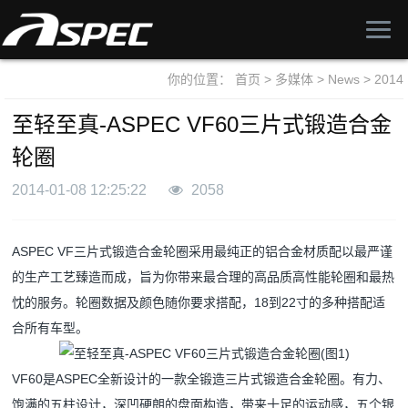
你的位置：
首页
>
多媒体
>
News
>
2014
至轻至真-ASPEC VF60三片式锻造合金
轮圈
2014-01-08 12:25:22
2058
ASPEC VF三片式锻造合金轮圈采用最纯正的铝合金材质配以最严谨
的生产工艺臻造而成，旨为你带来最合理的高品质高性能轮圈和最热
忱的服务。轮圈数据及颜色随你要求搭配，18到22寸的多种搭配适
合所有车型。
VF60是ASPEC全新设计的一款全锻造三片式锻造合金轮圈。有力、
饱满的五柱设计，深凹硬朗的盘面构造，带来十足的运动感，五个银