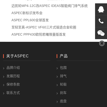
迈凯轮MP4-12C改ASPEC IDEAS智能阀门排气系统
在线
ASPEC新标识发布会
ASPEC PPL600全球首发
在
至轻至真-ASPEC VF60三片式锻造合金轮圈
ASPEC PPP430欧阳若曦限量版首发
咨询
0769
1382
关于ASPEC
产品
品牌介绍
包围
发展历程
排气
保修条款
轮毂
联系方式
刹车
底盘