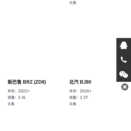
头焦
在线
在
咨询
斯巴鲁 BRZ (ZD8)
北汽 BJ80
0769
2022+
2016+
年份：
年份：
1382
2.4L
2.3T
排量：
排量：
头焦
头焦